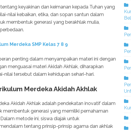
an tentang keyakinan dan keimanan kepada Tuhan yang
Ku
ai-nilai kebaikan, etika, dan sopan santun dalam
Bel
ntuk membentuk generasi yang berakhlak mulia,
 perbedaan.
Pe
lum Merdeka SMP Kelas 7 8 9
Pen
 peran penting dalam menyampaikan materi ini dengan
ngan menguasai materi Akidah Akhlak, diharapkan
Pe
-nilai tersebut dalam kehidupan sehari-hari.
Pe
ikulum Merdeka Akidah Akhlak
Un
eka Akidah Akhlak adalah pendekatan inovatif dalam
Ku
tuk membentuk generasi yang memiliki pemahaman
Dalam metode ini, siswa diajak untuk
dalam tentang prinsip-prinsip agama dan akhlak