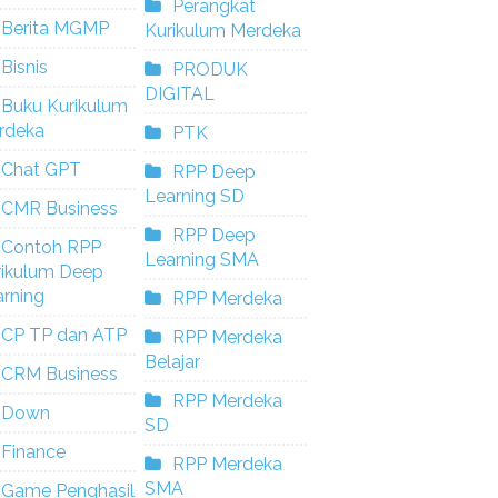
Perangkat
Berita MGMP
Kurikulum Merdeka
Bisnis
PRODUK
DIGITAL
Buku Kurikulum
rdeka
PTK
Chat GPT
RPP Deep
Learning SD
CMR Business
RPP Deep
Contoh RPP
Learning SMA
rikulum Deep
rning
RPP Merdeka
CP TP dan ATP
RPP Merdeka
Belajar
CRM Business
RPP Merdeka
Down
SD
Finance
RPP Merdeka
SMA
Game Penghasil