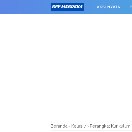
window.googletag = window.googletag || {cmd: []}; googleta
AKSI NYATA
0').addService(googletag.pubads()); googletag.pubads().enab
RPP MERDEKA SMK
Beranda
›
Kelas 7
›
Perangkat Kurikulum