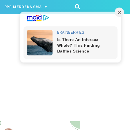
/rppmer', [336, 280], 'div-gpt-ad-1733174991559-
RPP MERDEKA SMA