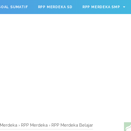
g.cmd.push(function() { googletag.defineSlot('/23209888932
SOAL SUMATIF
RPP MERDEKA SD
RPP MERDEKA SMP
leSingleRequest(); googletag.enableServices(); });
 Merdeka
›
RPP Merdeka
›
RPP Merdeka Belajar