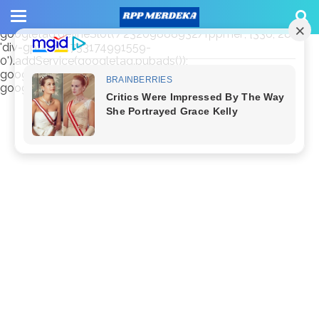
window.googletag = window.googletag || {cmd: []};
googletag.cmd.push(function() {
googletag.defineSlot('/23209888932/rppmer', [336, 280],
'div-gpt-ad-1733174991559-
0').addService(googletag.pubads());
googletag.pubads().enableSingleRequest();
googletag.enableServices(); });