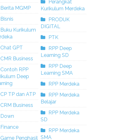
Perangkat
Berita MGMP
Kurikulum Merdeka
Bisnis
PRODUK
DIGITAL
Buku Kurikulum
rdeka
PTK
Chat GPT
RPP Deep
Learning SD
CMR Business
RPP Deep
Contoh RPP
Learning SMA
rikulum Deep
rning
RPP Merdeka
CP TP dan ATP
RPP Merdeka
Belajar
CRM Business
RPP Merdeka
Down
SD
Finance
RPP Merdeka
SMA
Game Penghasil