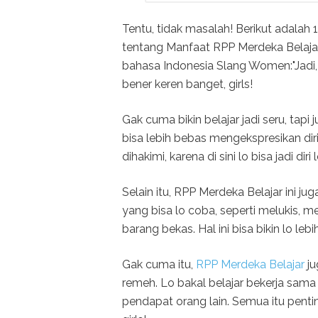
Tentu, tidak masalah! Berikut adala
tentang Manfaat RPP Merdeka Belaj
bahasa Indonesia Slang Women:"Jadi,
bener keren banget, girls!
Gak cuma bikin belajar jadi seru, tap
bisa lebih bebas mengekspresikan diri 
dihakimi, karena di sini lo bisa jadi di
Selain itu, RPP Merdeka Belajar ini jug
yang bisa lo coba, seperti melukis, m
barang bekas. Hal ini bisa bikin lo lebih
Gak cuma itu,
RPP Merdeka Belajar
j
remeh. Lo bakal belajar bekerja sam
pendapat orang lain. Semua itu pent