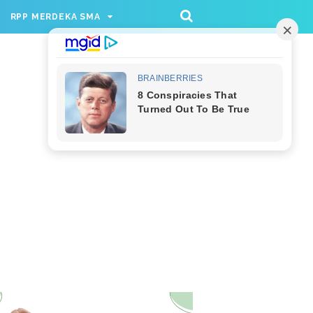
/rppmer', [336, 280], 'div-gpt-ad-1733174991559-
RPP MERDEKA SMA