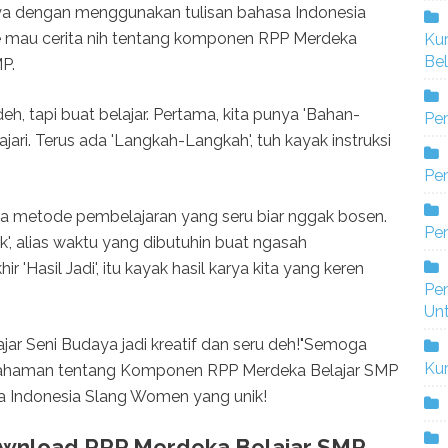
ya dengan menggunakan tulisan bahasa Indonesia
 mau cerita nih tentang komponen RPP Merdeka
Ku
Bel
MP.
eh, tapi buat belajar. Pertama, kita punya 'Bahan-
Pe
jari. Terus ada 'Langkah-Langkah', tuh kayak instruksi
Pen
ya metode pembelajaran yang seru biar nggak bosen.
Pe
k', alias waktu yang dibutuhin buat ngasah
 'Hasil Jadi', itu kayak hasil karya kita yang keren
Pe
Un
lajar Seni Budaya jadi kreatif dan seru deh!"Semoga
Ku
mahaman tentang Komponen RPP Merdeka Belajar SMP
 Indonesia Slang Women yang unik!
wnload RPP Merdeka Belajar SMP