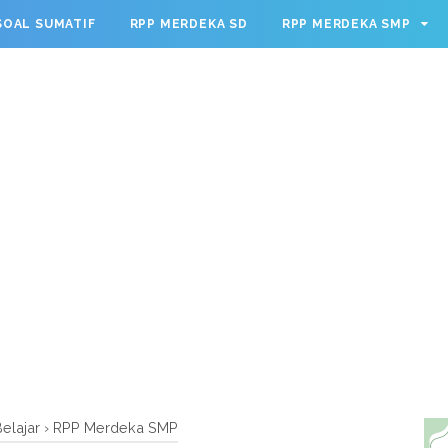
g.cmd.push(function() { googletag.defineSlot('/23209888932
SOAL SUMATIF
RPP MERDEKA SD
RPP MERDEKA SMP
leSingleRequest(); googletag.enableServices(); });
elajar
›
RPP Merdeka SMP