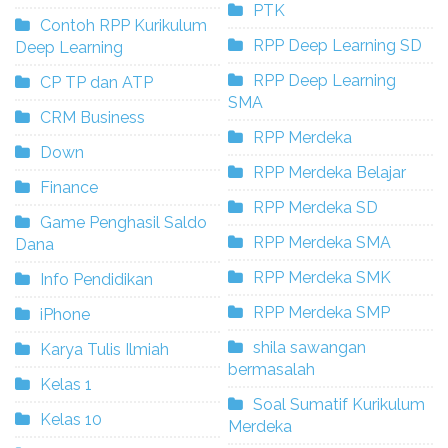
PTK
Contoh RPP Kurikulum
RPP Deep Learning SD
Deep Learning
RPP Deep Learning
CP TP dan ATP
SMA
CRM Business
RPP Merdeka
Down
RPP Merdeka Belajar
Finance
RPP Merdeka SD
Game Penghasil Saldo
RPP Merdeka SMA
Dana
RPP Merdeka SMK
Info Pendidikan
RPP Merdeka SMP
iPhone
shila sawangan
Karya Tulis Ilmiah
bermasalah
Kelas 1
Soal Sumatif Kurikulum
Kelas 10
Merdeka