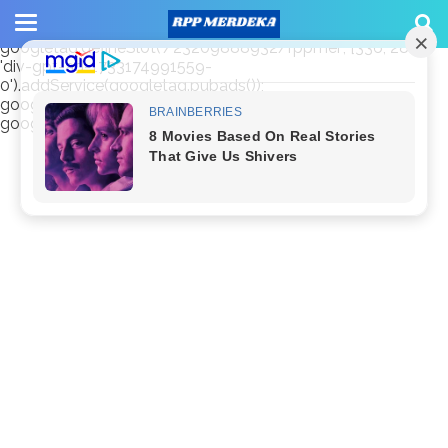
window.googletag = window.googletag || {cmd: []};
googletag.cmd.push(function() {
googletag.defineSlot('/23209888932/rppmer', [336, 280],
'div-gpt-ad-1733174991559-
0').addService(googletag.pubads());
googletag.pubads().enableSingleRequest();
googletag.enableServices(); });