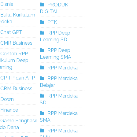
Bisnis
PRODUK
DIGITAL
Buku Kurikulum
rdeka
PTK
Chat GPT
RPP Deep
Learning SD
CMR Business
RPP Deep
Contoh RPP
Learning SMA
rikulum Deep
rning
RPP Merdeka
CP TP dan ATP
RPP Merdeka
Belajar
CRM Business
RPP Merdeka
Down
SD
Finance
RPP Merdeka
SMA
Game Penghasil
ldo Dana
RPP Merdeka