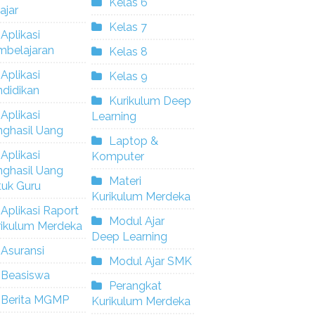
Kelas 6
ajar
Kelas 7
Aplikasi
mbelajaran
Kelas 8
Aplikasi
Kelas 9
didikan
Kurikulum Deep
Aplikasi
Learning
nghasil Uang
Laptop &
Aplikasi
Komputer
nghasil Uang
Materi
tuk Guru
Kurikulum Merdeka
Aplikasi Raport
Modul Ajar
rikulum Merdeka
Deep Learning
Asuransi
Modul Ajar SMK
Beasiswa
Perangkat
Berita MGMP
Kurikulum Merdeka