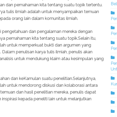
Bel
n dan pemahaman kita tentang suatu topik tertentu.
arya tulis ilmiah adalah untuk menyampaikan temuan
kepada orang lain dalam komunitas ilmiah.
Pe
bagi pengetahuan dan pengalaman mereka dengan
Pen
a pemahaman kita tentang suatu topik.Selain itu,
adalah untuk memperkuat bukti dan argumen yang
Pe
 Dalam penulisan karya tulis ilmiah, penulis akan
alisis untuk mendukung klaim atau kesimpulan yang
Pe
Un
han dan keKamulan suatu penelitian.Selanjutnya,
Ku
dalah untuk mendorong diskusi dan kolaborasi antara
emuan dan hasil penelitian mereka, penulis dapat
nspirasi kepada peneliti lain untuk melanjutkan