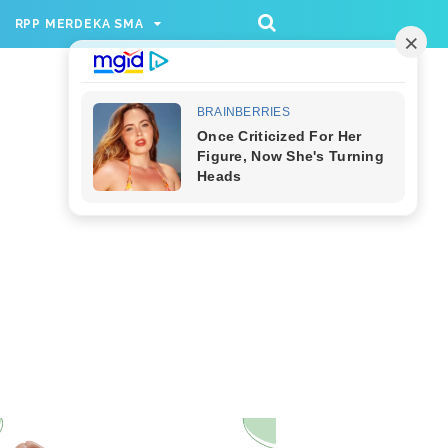
/rppmer', [336, 280], 'div-gpt-ad-1733174991559-
RPP MERDEKA SMA