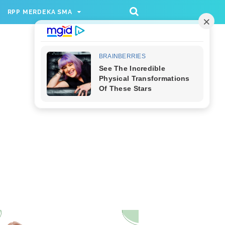
/rppmer', [336, 280], 'div-gpt-ad-1733174991559-
RPP MERDEKA SMA