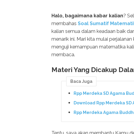
Halo, bagaimana kabar kalian
? Se
membahas
Soal Sumatif Matemati
kalian semua dalam keadaan baik da
menarik ini. Mari kita mulai perjalan
menguji kemampuan matematika kalian.
membaca.
Materi Yang Dicakup Dal
Baca Juga
Rpp Merdeka SD Agama Budd
Download Rpp Merdeka SD A
Rpp Merdeka Agama Buddha 
Tentu, saya akan membantu Kamu den