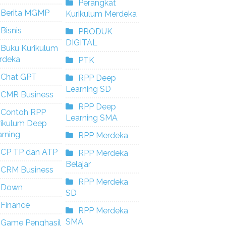
Perangkat
Berita MGMP
Kurikulum Merdeka
Bisnis
PRODUK
DIGITAL
Buku Kurikulum
rdeka
PTK
Chat GPT
RPP Deep
Learning SD
CMR Business
RPP Deep
Contoh RPP
Learning SMA
rikulum Deep
rning
RPP Merdeka
CP TP dan ATP
RPP Merdeka
Belajar
CRM Business
RPP Merdeka
Down
SD
Finance
RPP Merdeka
SMA
Game Penghasil