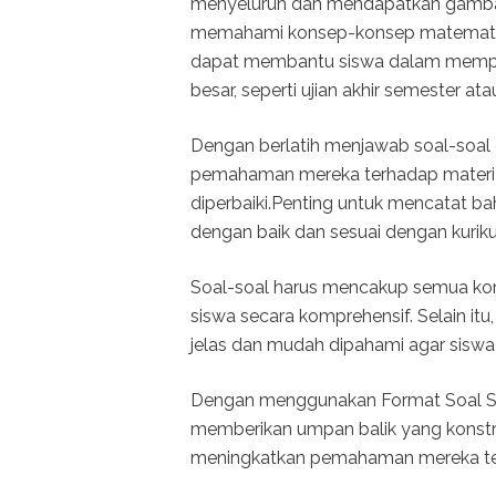
menyeluruh dan mendapatkan gamba
memahami konsep-konsep matematika.
dapat membantu siswa dalam mempersi
besar, seperti ujian akhir semester atau
Dengan berlatih menjawab soal-soal 
pemahaman mereka terhadap materi d
diperbaiki.Penting untuk mencatat b
dengan baik dan sesuai dengan kurik
Soal-soal harus mencakup semua kon
siswa secara komprehensif. Selain it
jelas dan mudah dipahami agar sisw
Dengan menggunakan Format Soal Su
memberikan umpan balik yang konst
meningkatkan pemahaman mereka te