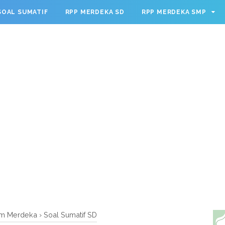
g.cmd.push(function() { googletag.defineSlot('/23209888932
SOAL SUMATIF
RPP MERDEKA SD
RPP MERDEKA SMP
leSingleRequest(); googletag.enableServices(); });
lum Merdeka
›
Soal Sumatif SD