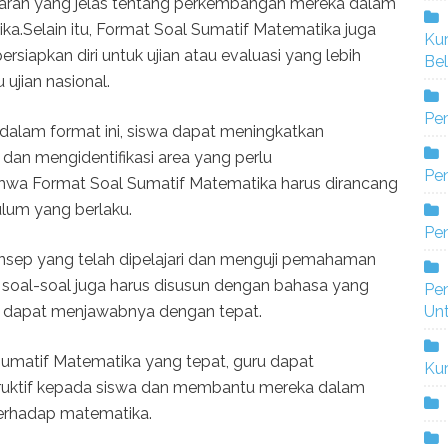
ran yang jelas tentang perkembangan mereka dalam
Selain itu, Format Soal Sumatif Matematika juga
Ku
apkan diri untuk ujian atau evaluasi yang lebih
Bel
 ujian nasional.
Pe
dalam format ini, siswa dapat meningkatkan
an mengidentifikasi area yang perlu
Pen
ahwa Format Soal Sumatif Matematika harus dirancang
ulum yang berlaku.
Pe
sep yang telah dipelajari dan menguji pemahaman
u, soal-soal juga harus disusun dengan bahasa yang
Pe
a dapat menjawabnya dengan tepat.
Un
matif Matematika yang tepat, guru dapat
Ku
ruktif kepada siswa dan membantu mereka dalam
rhadap matematika.