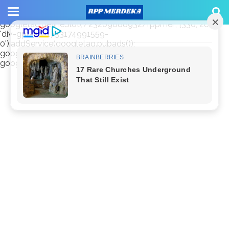
window.googletag = window.googletag || {cmd: []};
googletag.cmd.push(function() {
googletag.defineSlot('/23209888932/rppmer', [336, 280],
'div-gpt-ad-1733174991559-
0').addService(googletag.pubads());
googletag.pubads().enableSingleRequest();
googletag.enableServices(); });