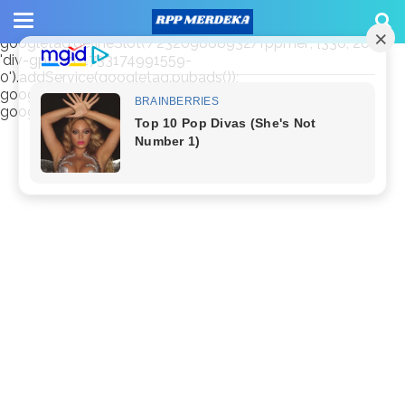
window.googletag = window.googletag || {cmd: []};
googletag.cmd.push(function() {
googletag.defineSlot('/23209888932/rppmer', [336, 280],
'div-gpt-ad-1733174991559-
0').addService(googletag.pubads());
googletag.pubads().enableSingleRequest();
googletag.enableServices(); });