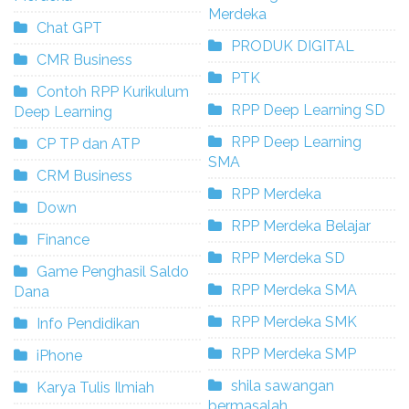
Merdeka
Chat GPT
PRODUK DIGITAL
CMR Business
PTK
Contoh RPP Kurikulum
RPP Deep Learning SD
Deep Learning
RPP Deep Learning
CP TP dan ATP
SMA
CRM Business
RPP Merdeka
Down
RPP Merdeka Belajar
Finance
RPP Merdeka SD
Game Penghasil Saldo
RPP Merdeka SMA
Dana
RPP Merdeka SMK
Info Pendidikan
RPP Merdeka SMP
iPhone
shila sawangan
Karya Tulis Ilmiah
bermasalah