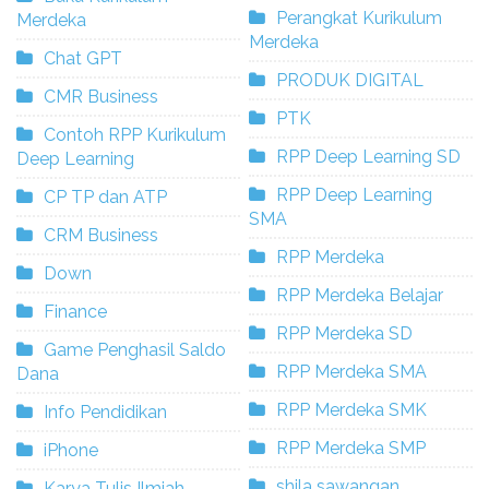
Perangkat Kurikulum
Merdeka
Merdeka
Chat GPT
PRODUK DIGITAL
CMR Business
PTK
Contoh RPP Kurikulum
RPP Deep Learning SD
Deep Learning
RPP Deep Learning
CP TP dan ATP
SMA
CRM Business
RPP Merdeka
Down
RPP Merdeka Belajar
Finance
RPP Merdeka SD
Game Penghasil Saldo
RPP Merdeka SMA
Dana
RPP Merdeka SMK
Info Pendidikan
RPP Merdeka SMP
iPhone
shila sawangan
Karya Tulis Ilmiah