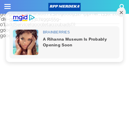
window.googletag = window.googletag || {cmd: []};
googletag.cmd.push(function() {
googletag.defineSlot('/23209888932/rppmer', [336, 280],
'div-gpt-ad-1733174991559-
0').addService(googletag.pubads());
googletag.pubads().enableSingleRequest();
googletag.enableServices(); });