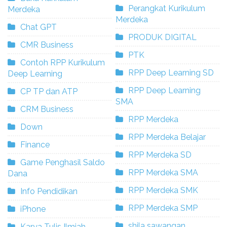
Perangkat Kurikulum
Merdeka
Merdeka
Chat GPT
PRODUK DIGITAL
CMR Business
PTK
Contoh RPP Kurikulum
RPP Deep Learning SD
Deep Learning
RPP Deep Learning
CP TP dan ATP
SMA
CRM Business
RPP Merdeka
Down
RPP Merdeka Belajar
Finance
RPP Merdeka SD
Game Penghasil Saldo
RPP Merdeka SMA
Dana
RPP Merdeka SMK
Info Pendidikan
RPP Merdeka SMP
iPhone
shila sawangan
Karya Tulis Ilmiah