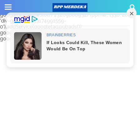
window.googletag = window.googletag || {cmd: []};
googletag.cmd.push(function() {
googletag.defineSlot('/23209888932/rppmer', [336, 280],
'div-gpt-ad-1733174991559-
0').addService(googletag.pubads());
googletag.pubads().enableSingleRequest();
googletag.enableServices(); });