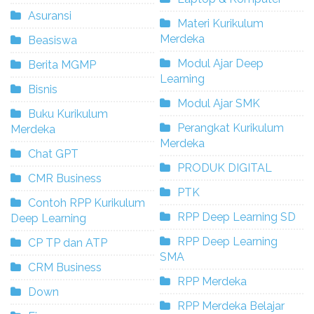
Asuransi
Materi Kurikulum
Merdeka
Beasiswa
Modul Ajar Deep
Berita MGMP
Learning
Bisnis
Modul Ajar SMK
Buku Kurikulum
Perangkat Kurikulum
Merdeka
Merdeka
Chat GPT
PRODUK DIGITAL
CMR Business
PTK
Contoh RPP Kurikulum
RPP Deep Learning SD
Deep Learning
RPP Deep Learning
CP TP dan ATP
SMA
CRM Business
RPP Merdeka
Down
RPP Merdeka Belajar