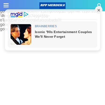
window.googletag = window.googletag || {cmd: []};
googletag.cmd.push(function() {
googletag.defineSlot('/23209888932/rppmer', [336, 280],
'div-gpt-ad-1733174991559-
0').addService(googletag.pubads());
googletag.pubads().enableSingleRequest();
googletag.enableServices(); });