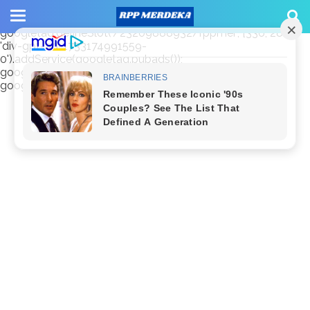
window.googletag = window.googletag || {cmd: []};
googletag.cmd.push(function() {
googletag.defineSlot('/23209888932/rppmer', [336, 280],
'div-gpt-ad-1733174991559-
0').addService(googletag.pubads());
googletag.pubads().enableSingleRequest();
googletag.enableServices(); });