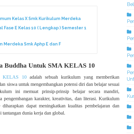
Bel
Umum Kelas X Smk Kurikulum Merdeka
Pe
 Fase E Kelas 10 ( Lengkap ) Semester 1
Pen
m Merdeka Smk Aphp E dan F
Pe
ma Buddha Untuk SMA KELAS 10
Pe
A KELAS 10
adalah sebuah kurikulum yang memberikan
Un
 dan siswa untuk mengembangkan potensi diri dan belajar sesuai
ulum ini memuat prinsip-prinsip belajar secara mandiri,
Ku
a pengembangan karakter, kreativitas, dan literasi. Kurikulum
arapkan dapat meningkatkan kualitas pembelajaran dan
 tantangan dunia kerja dan global.