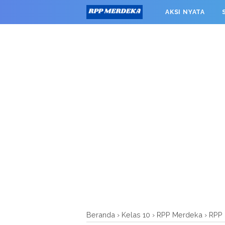
window.googletag = window.googletag || {cmd: []}; googleta
AKSI NYATA
0').addService(googletag.pubads()); googletag.pubads().enab
RPP MERDEKA SMK
Beranda
›
Kelas 10
›
RPP Merdeka
›
RPP 