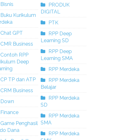
Bisnis
PRODUK
DIGITAL
Buku Kurikulum
rdeka
PTK
Chat GPT
RPP Deep
Learning SD
CMR Business
RPP Deep
Contoh RPP
Learning SMA
rikulum Deep
rning
RPP Merdeka
CP TP dan ATP
RPP Merdeka
Belajar
CRM Business
RPP Merdeka
Down
SD
Finance
RPP Merdeka
SMA
Game Penghasil
ldo Dana
RPP Merdeka