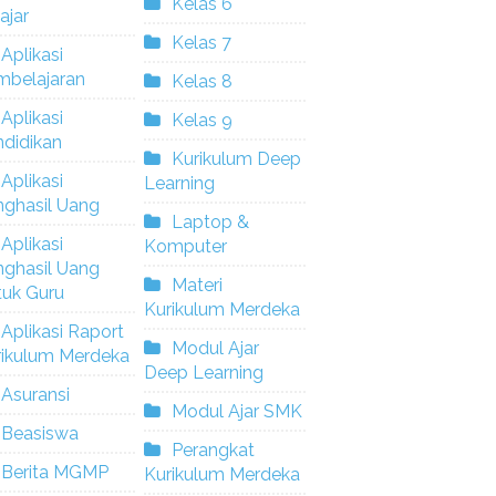
Kelas 6
ajar
Kelas 7
Aplikasi
mbelajaran
Kelas 8
Aplikasi
Kelas 9
didikan
Kurikulum Deep
Aplikasi
Learning
nghasil Uang
Laptop &
Aplikasi
Komputer
nghasil Uang
Materi
tuk Guru
Kurikulum Merdeka
Aplikasi Raport
Modul Ajar
rikulum Merdeka
Deep Learning
Asuransi
Modul Ajar SMK
Beasiswa
Perangkat
Berita MGMP
Kurikulum Merdeka