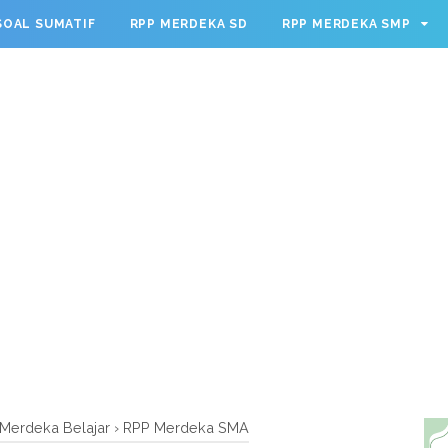
g.cmd.push(function() { googletag.defineSlot('/23209888932
SOAL SUMATIF
RPP MERDEKA SD
RPP MERDEKA SMP
leSingleRequest(); googletag.enableServices(); });
Merdeka Belajar
›
RPP Merdeka SMA