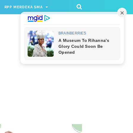
/rppmer', [336, 280], 'div-gpt-ad-1733174991559-
RPP MERDEKA SMA