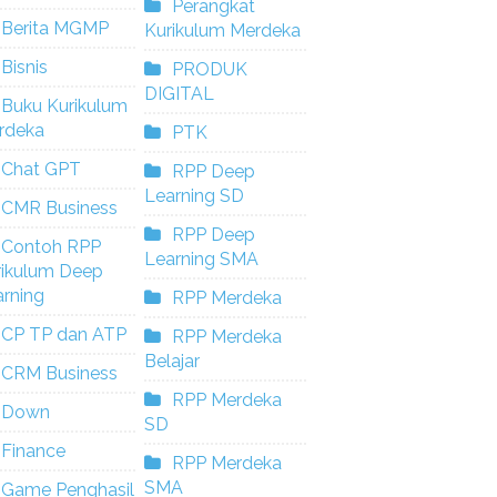
Perangkat
Berita MGMP
Kurikulum Merdeka
Bisnis
PRODUK
DIGITAL
Buku Kurikulum
rdeka
PTK
Chat GPT
RPP Deep
Learning SD
CMR Business
RPP Deep
Contoh RPP
Learning SMA
rikulum Deep
rning
RPP Merdeka
CP TP dan ATP
RPP Merdeka
Belajar
CRM Business
RPP Merdeka
Down
SD
Finance
RPP Merdeka
SMA
Game Penghasil