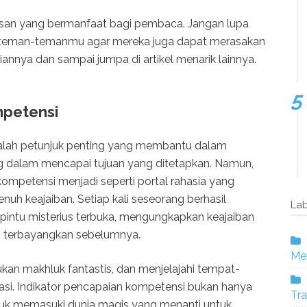
san yang bermanfaat bagi pembaca. Jangan lupa
a teman-temanmu agar mereka juga dapat merasakan
iannya dan sampai jumpa di artikel menarik lainnya.
mpetensi
alah petunjuk penting yang membantu dalam
dalam mencapai tujuan yang ditetapkan. Namun,
kompetensi menjadi seperti portal rahasia yang
uh keajaiban. Setiap kali seseorang berhasil
Lab
 pintu misterius terbuka, mengungkapkan keajaiban
 terbayangkan sebelumnya.
Mer
ukan makhluk fantastis, dan menjelajahi tempat-
si. Indikator pencapaian kompetensi bukan hanya
Tra
tuk memasuki dunia magis yang menanti untuk