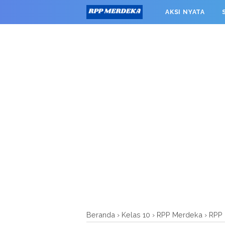
window.googletag = window.googletag || {cmd: []}; googleta
AKSI NYATA
0').addService(googletag.pubads()); googletag.pubads().enab
RPP MERDEKA SMK
Beranda
›
Kelas 10
›
RPP Merdeka
›
RPP 