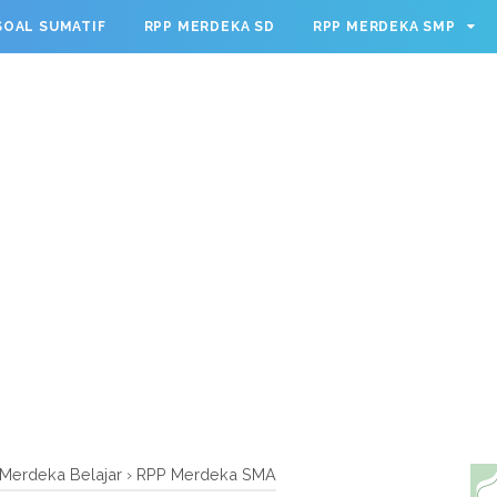
g.cmd.push(function() { googletag.defineSlot('/23209888932
SOAL SUMATIF
RPP MERDEKA SD
RPP MERDEKA SMP
leSingleRequest(); googletag.enableServices(); });
Merdeka Belajar
›
RPP Merdeka SMA