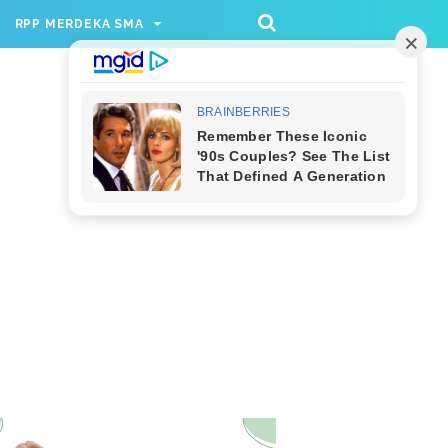
/rppmer', [336, 280], 'div-gpt-ad-1733174991559-
RPP MERDEKA SMA