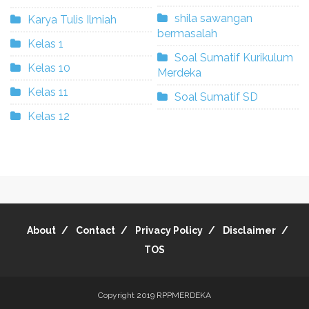
shila sawangan
Karya Tulis Ilmiah
bermasalah
Kelas 1
Soal Sumatif Kurikulum
Kelas 10
Merdeka
Kelas 11
Soal Sumatif SD
Kelas 12
About
Contact
Privacy Policy
Disclaimer
TOS
Copyright 2019
RPPMERDEKA