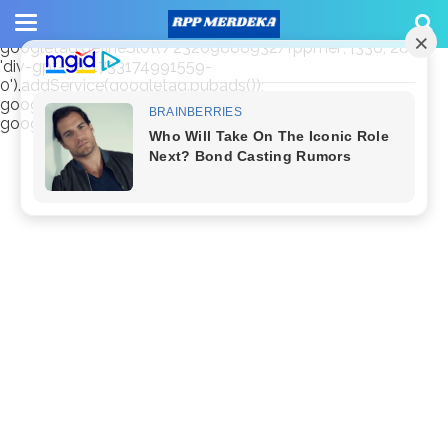
window.googletag = window.googletag || {cmd: []};
googletag.cmd.push(function() {
googletag.defineSlot('/23209888932/rppmer', [336, 280],
'div-gpt-ad-1733174991559-
0').addService(googletag.pubads());
googletag.pubads().enableSingleRequest();
googletag.enableServices(); });