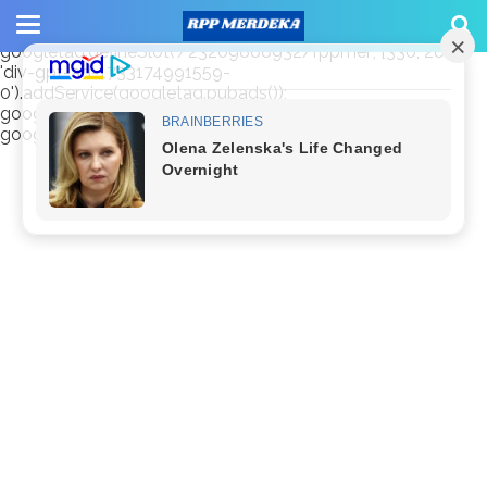
window.googletag = window.googletag || {cmd: []};
googletag.cmd.push(function() {
googletag.defineSlot('/23209888932/rppmer', [336, 280],
'div-gpt-ad-1733174991559-
0').addService(googletag.pubads());
googletag.pubads().enableSingleRequest();
googletag.enableServices(); });