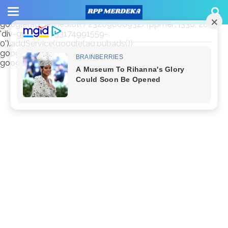
window.googletag = window.googletag || {cmd: []};
googletag.cmd.push(function() {
googletag.defineSlot('/23209888932/rppmer', [336, 280],
'div-gpt-ad-1733174991559-
0').addService(googletag.pubads());
googletag.pubads().enableSingleRequest();
googletag.enableServices(); });