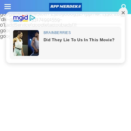
window.googletag = window.googletag || {cmd: []};
googletag.cmd.push(function() {
googletag.defineSlot('/23209888932/rppmer', [336, 280],
'div-gpt-ad-1733174991559-
0').addService(googletag.pubads());
googletag.pubads().enableSingleRequest();
googletag.enableServices(); });