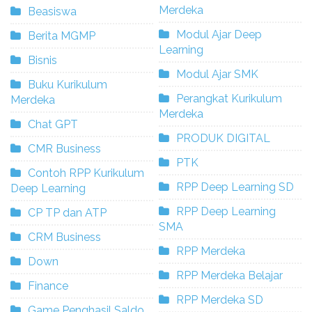
Merdeka
Beasiswa
Modul Ajar Deep
Berita MGMP
Learning
Bisnis
Modul Ajar SMK
Buku Kurikulum
Perangkat Kurikulum
Merdeka
Merdeka
Chat GPT
PRODUK DIGITAL
CMR Business
PTK
Contoh RPP Kurikulum
RPP Deep Learning SD
Deep Learning
RPP Deep Learning
CP TP dan ATP
SMA
CRM Business
RPP Merdeka
Down
RPP Merdeka Belajar
Finance
RPP Merdeka SD
Game Penghasil Saldo