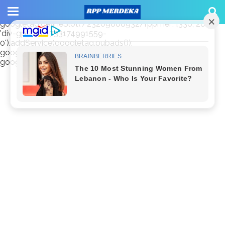
window.googletag = window.googletag || {cmd: []};
googletag.cmd.push(function() {
googletag.defineSlot('/23209888932/rppmer', [336, 280],
'div-gpt-ad-1733174991559-
0').addService(googletag.pubads());
googletag.pubads().enableSingleRequest();
googletag.enableServices(); });