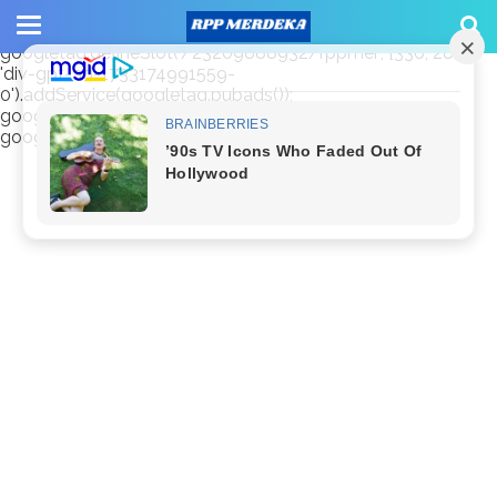
window.googletag = window.googletag || {cmd: []};
googletag.cmd.push(function() {
googletag.defineSlot('/23209888932/rppmer', [336, 280],
'div-gpt-ad-1733174991559-
0').addService(googletag.pubads());
googletag.pubads().enableSingleRequest();
googletag.enableServices(); });