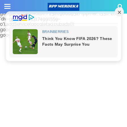
window.googletag = window.googletag || {cmd: []};
googletag.cmd.push(function() {
googletag.defineSlot('/23209888932/rppmer', [336, 280],
'div-gpt-ad-1733174991559-
0').addService(googletag.pubads());
googletag.pubads().enableSingleRequest();
googletag.enableServices(); });