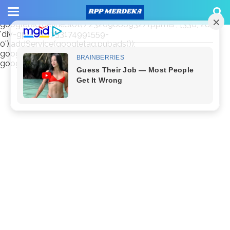
window.googletag = window.googletag || {cmd: []};
googletag.cmd.push(function() {
googletag.defineSlot('/23209888932/rppmer', [336, 280],
'div-gpt-ad-1733174991559-
0').addService(googletag.pubads());
googletag.pubads().enableSingleRequest();
googletag.enableServices(); });