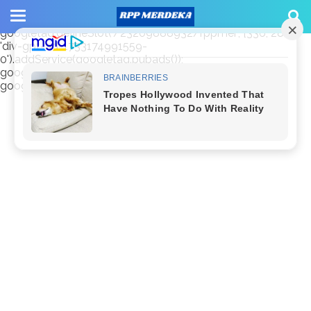
window.googletag = window.googletag || {cmd: []};
googletag.cmd.push(function() {
googletag.defineSlot('/23209888932/rppmer', [336, 280],
'div-gpt-ad-1733174991559-
0').addService(googletag.pubads());
googletag.pubads().enableSingleRequest();
googletag.enableServices(); });