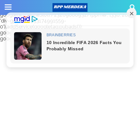
window.googletag = window.googletag || {cmd: []};
googletag.cmd.push(function() {
googletag.defineSlot('/23209888932/rppmer', [336, 280],
'div-gpt-ad-1733174991559-
0').addService(googletag.pubads());
googletag.pubads().enableSingleRequest();
googletag.enableServices(); });