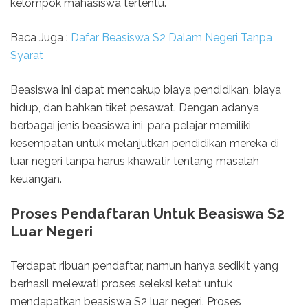
kelompok mahasiswa tertentu.
Baca Juga :
Dafar Beasiswa S2 Dalam Negeri Tanpa
Syarat
Beasiswa ini dapat mencakup biaya pendidikan, biaya
hidup, dan bahkan tiket pesawat. Dengan adanya
berbagai jenis beasiswa ini, para pelajar memiliki
kesempatan untuk melanjutkan pendidikan mereka di
luar negeri tanpa harus khawatir tentang masalah
keuangan.
Proses Pendaftaran Untuk Beasiswa S2
Luar Negeri
Terdapat ribuan pendaftar, namun hanya sedikit yang
berhasil melewati proses seleksi ketat untuk
mendapatkan beasiswa S2 luar negeri. Proses