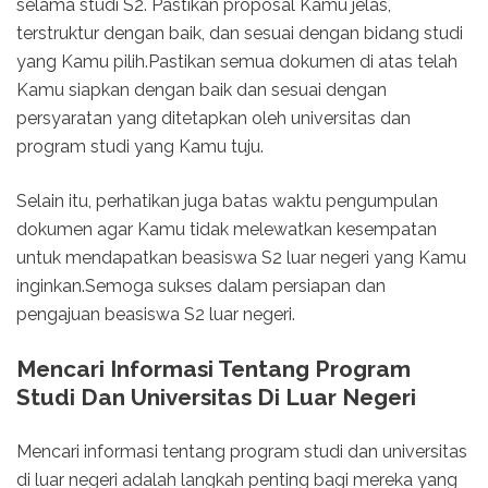
selama studi S2. Pastikan proposal Kamu jelas,
terstruktur dengan baik, dan sesuai dengan bidang studi
yang Kamu pilih.Pastikan semua dokumen di atas telah
Kamu siapkan dengan baik dan sesuai dengan
persyaratan yang ditetapkan oleh universitas dan
program studi yang Kamu tuju.
Selain itu, perhatikan juga batas waktu pengumpulan
dokumen agar Kamu tidak melewatkan kesempatan
untuk mendapatkan beasiswa S2 luar negeri yang Kamu
inginkan.Semoga sukses dalam persiapan dan
pengajuan beasiswa S2 luar negeri.
Mencari Informasi Tentang Program
Studi Dan Universitas Di Luar Negeri
Mencari informasi tentang program studi dan universitas
di luar negeri adalah langkah penting bagi mereka yang