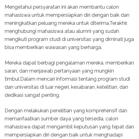
Mengetahui persyaratan ini akan membantu calon
mahasiswa untuk mempersiapkan diri dengan baik dan
meningkatkan peluang mereka untuk diterima.Terakhir,
menghubungi mahasiswa atau alumni yang sudah
mengikuti program studi di universitas yang diminati juga
bisa memberikan wawasan yang berharga.
Mereka dapat berbagi pengalaman mereka, memberikan
saran, dan menjawab pertanyaan yang mungkin
timbul.Dalam mencari informasi tentang program studi
dan universitas di luar negeri, kesabaran, ketelitian, dan
dedikasi sangat penting.
Dengan melakukan penelitian yang komprehensif dan
memanfaatkan sumber daya yang tersedia, calon
mahasiswa dapat mengambil keputusan yang tepat dan
mempersiapkan diri dengan baik untuk menghadapi