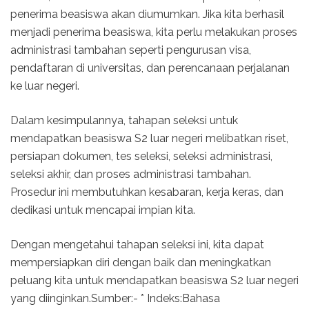
penerima beasiswa akan diumumkan. Jika kita berhasil
menjadi penerima beasiswa, kita perlu melakukan proses
administrasi tambahan seperti pengurusan visa,
pendaftaran di universitas, dan perencanaan perjalanan
ke luar negeri.
Dalam kesimpulannya, tahapan seleksi untuk
mendapatkan beasiswa S2 luar negeri melibatkan riset,
persiapan dokumen, tes seleksi, seleksi administrasi,
seleksi akhir, dan proses administrasi tambahan.
Prosedur ini membutuhkan kesabaran, kerja keras, dan
dedikasi untuk mencapai impian kita.
Dengan mengetahui tahapan seleksi ini, kita dapat
mempersiapkan diri dengan baik dan meningkatkan
peluang kita untuk mendapatkan beasiswa S2 luar negeri
yang diinginkan.Sumber:- * Indeks:Bahasa