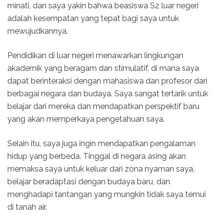
minati, dan saya yakin bahwa beasiswa S2 luar negeri
adalah kesempatan yang tepat bagi saya untuk
mewujudkannya.
Pendidikan di luar negeri menawarkan lingkungan
akademik yang beragam dan stimulatif, di mana saya
dapat berinteraksi dengan mahasiswa dan profesor dari
berbagai negara dan budaya. Saya sangat tertarik untuk
belajar dari mereka dan mendapatkan perspektif baru
yang akan memperkaya pengetahuan saya.
Selain itu, saya juga ingin mendapatkan pengalaman
hidup yang berbeda. Tinggal di negara asing akan
memaksa saya untuk keluar dari zona nyaman saya,
belajar beradaptasi dengan budaya baru, dan
menghadapi tantangan yang mungkin tidak saya temui
di tanah air.