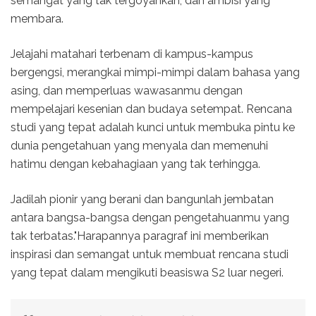
semangat yang tak tergoyahkan, dan ambisi yang
membara.
Jelajahi matahari terbenam di kampus-kampus
bergengsi, merangkai mimpi-mimpi dalam bahasa yang
asing, dan memperluas wawasanmu dengan
mempelajari kesenian dan budaya setempat. Rencana
studi yang tepat adalah kunci untuk membuka pintu ke
dunia pengetahuan yang menyala dan memenuhi
hatimu dengan kebahagiaan yang tak terhingga.
Jadilah pionir yang berani dan bangunlah jembatan
antara bangsa-bangsa dengan pengetahuanmu yang
tak terbatas."Harapannya paragraf ini memberikan
inspirasi dan semangat untuk membuat rencana studi
yang tepat dalam mengikuti beasiswa S2 luar negeri.