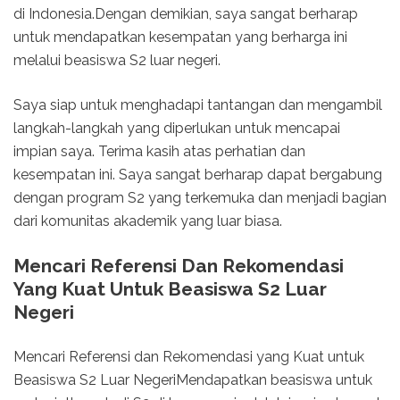
di Indonesia.Dengan demikian, saya sangat berharap
untuk mendapatkan kesempatan yang berharga ini
melalui beasiswa S2 luar negeri.
Saya siap untuk menghadapi tantangan dan mengambil
langkah-langkah yang diperlukan untuk mencapai
impian saya. Terima kasih atas perhatian dan
kesempatan ini. Saya sangat berharap dapat bergabung
dengan program S2 yang terkemuka dan menjadi bagian
dari komunitas akademik yang luar biasa.
Mencari Referensi Dan Rekomendasi
Yang Kuat Untuk Beasiswa S2 Luar
Negeri
Mencari Referensi dan Rekomendasi yang Kuat untuk
Beasiswa S2 Luar NegeriMendapatkan beasiswa untuk