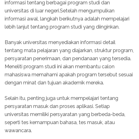
informasi tentang berbagai program studi dan
universitas di luar negeri.Setelah mengumpulkan
informasi awal, langkah berikutnya adalah mempelajari
lebih lanjut tentang program studi yang diinginkan.
Banyak universitas menyediakan informasi detail
tentang mata pelajaran yang diajarkan, struktur program,
persyaratan penerimaan, dan pendanaan yang tersedia.
Meneliti program studi ini akan membantu calon
mahasiswa memahami apakah program tersebut sesuai
dengan minat dan tujuan akademik mereka.
Selain itu, penting juga untuk mempelajari tentang
persyaratan masuk dan proses aplikasi. Setiap
universitas memiliki persyaratan yang berbeda-beda,
seperti tes kemampuan bahasa, tes masuk, atau
wawancara.