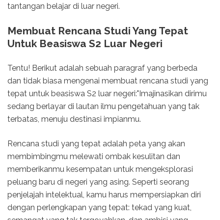
tantangan belajar di luar negeri.
Membuat Rencana Studi Yang Tepat
Untuk Beasiswa S2 Luar Negeri
Tentu! Berikut adalah sebuah paragraf yang berbeda
dan tidak biasa mengenai membuat rencana studi yang
tepat untuk beasiswa S2 luar negeri:"Imajinasikan dirimu
sedang berlayar di lautan ilmu pengetahuan yang tak
terbatas, menuju destinasi impianmu.
Rencana studi yang tepat adalah peta yang akan
membimbingmu melewati ombak kesulitan dan
memberikanmu kesempatan untuk mengeksplorasi
peluang baru di negeri yang asing. Seperti seorang
penjelajah intelektual, kamu harus mempersiapkan diri
dengan perlengkapan yang tepat: tekad yang kuat,