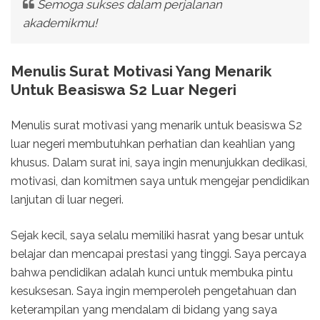
Semoga sukses dalam perjalanan
akademikmu!
Menulis Surat Motivasi Yang Menarik
Untuk Beasiswa S2 Luar Negeri
Menulis surat motivasi yang menarik untuk beasiswa S2
luar negeri membutuhkan perhatian dan keahlian yang
khusus. Dalam surat ini, saya ingin menunjukkan dedikasi,
motivasi, dan komitmen saya untuk mengejar pendidikan
lanjutan di luar negeri.
Sejak kecil, saya selalu memiliki hasrat yang besar untuk
belajar dan mencapai prestasi yang tinggi. Saya percaya
bahwa pendidikan adalah kunci untuk membuka pintu
kesuksesan. Saya ingin memperoleh pengetahuan dan
keterampilan yang mendalam di bidang yang saya