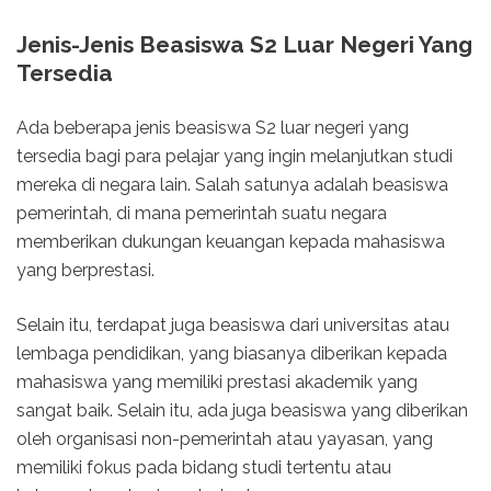
Jenis-Jenis Beasiswa S2 Luar Negeri Yang
Tersedia
Ada beberapa jenis beasiswa S2 luar negeri yang
tersedia bagi para pelajar yang ingin melanjutkan studi
mereka di negara lain. Salah satunya adalah beasiswa
pemerintah, di mana pemerintah suatu negara
memberikan dukungan keuangan kepada mahasiswa
yang berprestasi.
Selain itu, terdapat juga beasiswa dari universitas atau
lembaga pendidikan, yang biasanya diberikan kepada
mahasiswa yang memiliki prestasi akademik yang
sangat baik. Selain itu, ada juga beasiswa yang diberikan
oleh organisasi non-pemerintah atau yayasan, yang
memiliki fokus pada bidang studi tertentu atau