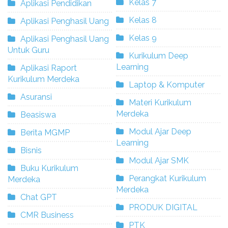
Kelas 7
Aplikasi Pendidikan
Kelas 8
Aplikasi Penghasil Uang
Kelas 9
Aplikasi Penghasil Uang
Untuk Guru
Kurikulum Deep
Learning
Aplikasi Raport
Kurikulum Merdeka
Laptop & Komputer
Asuransi
Materi Kurikulum
Merdeka
Beasiswa
Modul Ajar Deep
Berita MGMP
Learning
Bisnis
Modul Ajar SMK
Buku Kurikulum
Perangkat Kurikulum
Merdeka
Merdeka
Chat GPT
PRODUK DIGITAL
CMR Business
PTK