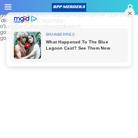
window.googletag = window.googletag || {cmd: []};
googletag.cmd.push(function() {
googletag.defineSlot('/23209888932/rppmer', [336, 280],
'div-gpt-ad-1733174991559-
0').addService(googletag.pubads());
googletag.pubads().enableSingleRequest();
googletag.enableServices(); });