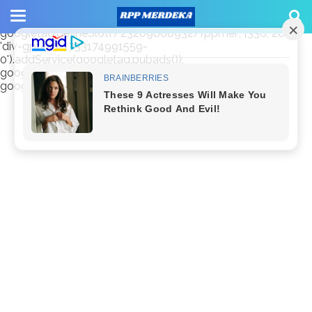
window.googletag = window.googletag || {cmd: []};
googletag.cmd.push(function() {
googletag.defineSlot('/23209888932/rppmer', [336, 280],
'div-gpt-ad-1733174991559-
0').addService(googletag.pubads());
googletag.pubads().enableSingleRequest();
googletag.enableServices(); });