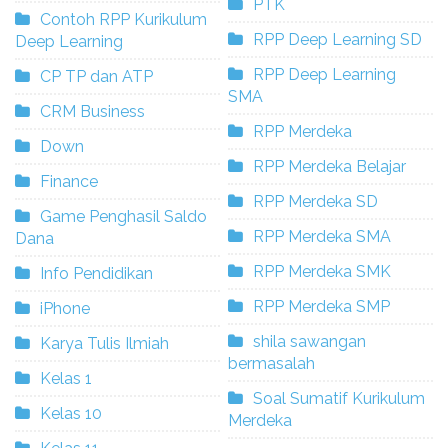
PTK
Contoh RPP Kurikulum
RPP Deep Learning SD
Deep Learning
RPP Deep Learning
CP TP dan ATP
SMA
CRM Business
RPP Merdeka
Down
RPP Merdeka Belajar
Finance
RPP Merdeka SD
Game Penghasil Saldo
RPP Merdeka SMA
Dana
RPP Merdeka SMK
Info Pendidikan
RPP Merdeka SMP
iPhone
shila sawangan
Karya Tulis Ilmiah
bermasalah
Kelas 1
Soal Sumatif Kurikulum
Kelas 10
Merdeka