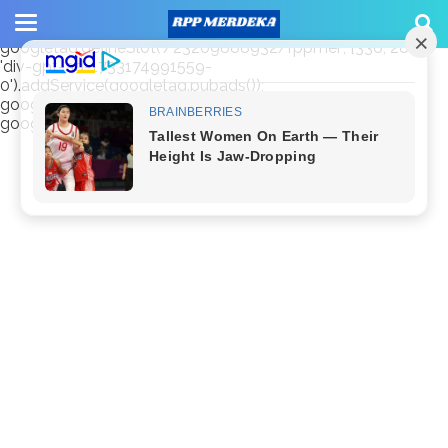
window.googletag = window.googletag || {cmd: []};
googletag.cmd.push(function() {
googletag.defineSlot('/23209888932/rppmer', [336, 280],
'div-gpt-ad-1733174991559-
0').addService(googletag.pubads());
googletag.pubads().enableSingleRequest();
googletag.enableServices(); });