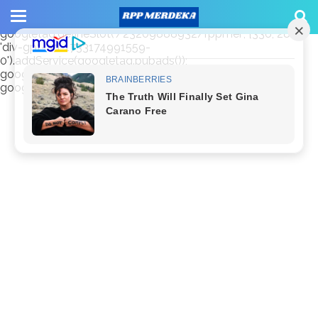
window.googletag = window.googletag || {cmd: []};
googletag.cmd.push(function() {
googletag.defineSlot('/23209888932/rppmer', [336, 280],
'div-gpt-ad-1733174991559-
0').addService(googletag.pubads());
googletag.pubads().enableSingleRequest();
googletag.enableServices(); });