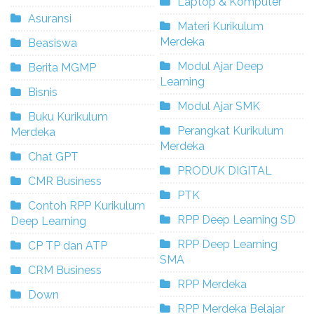
Laptop & Komputer
Asuransi
Materi Kurikulum
Merdeka
Beasiswa
Modul Ajar Deep
Berita MGMP
Learning
Bisnis
Modul Ajar SMK
Buku Kurikulum
Perangkat Kurikulum
Merdeka
Merdeka
Chat GPT
PRODUK DIGITAL
CMR Business
PTK
Contoh RPP Kurikulum
RPP Deep Learning SD
Deep Learning
RPP Deep Learning
CP TP dan ATP
SMA
CRM Business
RPP Merdeka
Down
RPP Merdeka Belajar