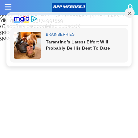
window.googletag = window.googletag || {cmd: []};
googletag.cmd.push(function() {
googletag.defineSlot('/23209888932/rppmer', [336, 280],
'div-gpt-ad-1733174991559-
0').addService(googletag.pubads());
googletag.pubads().enableSingleRequest();
googletag.enableServices(); });