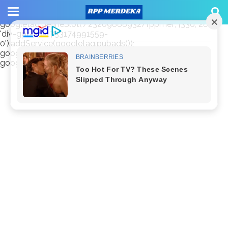
window.googletag = window.googletag || {cmd: []};
googletag.cmd.push(function() {
googletag.defineSlot('/23209888932/rppmer', [336, 280],
'div-gpt-ad-1733174991559-
0').addService(googletag.pubads());
googletag.pubads().enableSingleRequest();
googletag.enableServices(); });