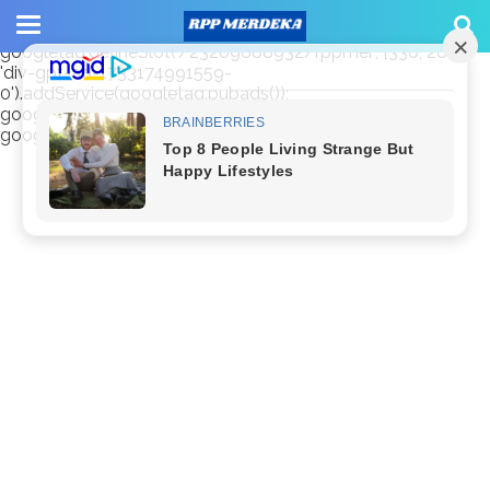
window.googletag = window.googletag || {cmd: []};
googletag.cmd.push(function() {
googletag.defineSlot('/23209888932/rppmer', [336, 280],
'div-gpt-ad-1733174991559-
0').addService(googletag.pubads());
googletag.pubads().enableSingleRequest();
googletag.enableServices(); });