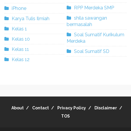
RPP Merdeka SMP
iPhone
shila sawangan
Karya Tulis Ilmiah
bermasalah
Kelas 1
Soal Sumatif Kurikulum
Kelas 10
Merdeka
Kelas 11
Soal Sumatif SD
Kelas 12
About
Contact
Privacy Policy
Disclaimer
TOS