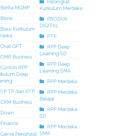
Perangkat
Berita MGMP
Kurikulum Merdeka
Bisnis
PRODUK
DIGITAL
Buku Kurikulum
rdeka
PTK
Chat GPT
RPP Deep
Learning SD
CMR Business
RPP Deep
Contoh RPP
Learning SMA
rikulum Deep
rning
RPP Merdeka
CP TP dan ATP
RPP Merdeka
Belajar
CRM Business
RPP Merdeka
Down
SD
Finance
RPP Merdeka
SMA
Game Penghasil