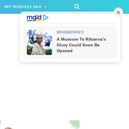
/rppmer', [336, 280], 'div-gpt-ad-1733174991559-
RPP MERDEKA SMA