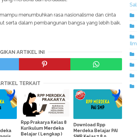
Sa
swa mampu menumbuhkan rasa nasionalisme dan cinta
urut serta dalam pembangunan bangsa yang lebih baik.
Ilm
GIKAN ARTIKEL INI
ARTIKEL TERKAIT
Rpp Prakarya Kelas 8
p
Download Rpp
Kurikulum Merdeka
rdeka
Merdeka Belajar PAI
Belajar ( Lengkap )
ggris
SMP Kelas 7 8 9