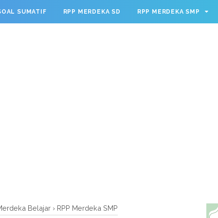
g.cmd.push(function() { googletag.defineSlot('/23209888932
SOAL SUMATIF
RPP MERDEKA SD
RPP MERDEKA SMP
leSingleRequest(); googletag.enableServices(); });
erdeka Belajar
›
RPP Merdeka SMP