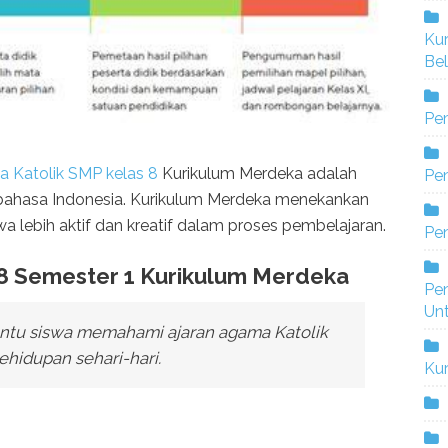
Ku
Bel
Pe
Katolik SMP kelas 8
Kurikulum Merdeka adalah
Pen
am bahasa Indonesia. Kurikulum Merdeka menekankan
a lebih aktif dan kreatif dalam proses pembelajaran.
Pe
 8 Semester 1 Kurikulum Merdeka
Pe
Un
antu siswa memahami ajaran agama Katolik
hidupan sehari-hari.
Ku