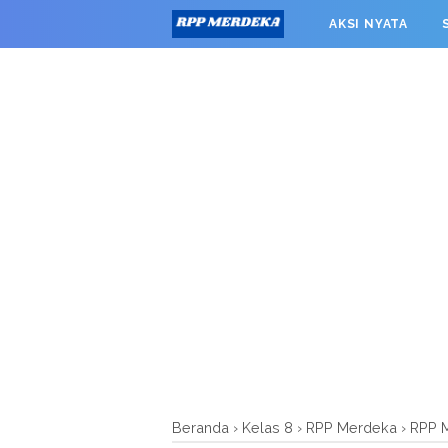
window.googletag = window.googletag || {cmd: []}; googleta
AKSI NYATA
0').addService(googletag.pubads()); googletag.pubads().enab
RPP MERDEKA SMK
Beranda
›
Kelas 8
›
RPP Merdeka
›
RPP M