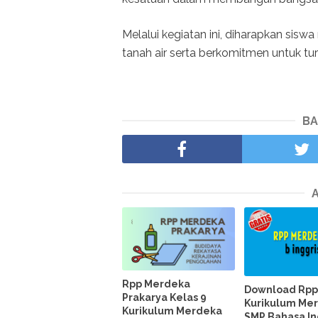
Melalui kegiatan ini, diharapkan si
tanah air serta berkomitmen untuk t
BA
Rpp Merdeka
Download Rp
Prakarya Kelas 9
Kurikulum Me
Kurikulum Merdeka
SMP Bahasa In