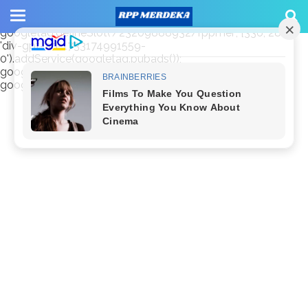
window.googletag = window.googletag || {cmd: []};
googletag.cmd.push(function() {
googletag.defineSlot('/23209888932/rppmer', [336, 280],
'div-gpt-ad-1733174991559-
0').addService(googletag.pubads());
googletag.pubads().enableSingleRequest();
googletag.enableServices(); });