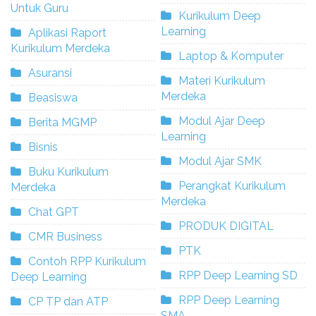
Untuk Guru
Kurikulum Deep
Learning
Aplikasi Raport
Kurikulum Merdeka
Laptop & Komputer
Asuransi
Materi Kurikulum
Merdeka
Beasiswa
Modul Ajar Deep
Berita MGMP
Learning
Bisnis
Modul Ajar SMK
Buku Kurikulum
Perangkat Kurikulum
Merdeka
Merdeka
Chat GPT
PRODUK DIGITAL
CMR Business
PTK
Contoh RPP Kurikulum
RPP Deep Learning SD
Deep Learning
RPP Deep Learning
CP TP dan ATP
SMA