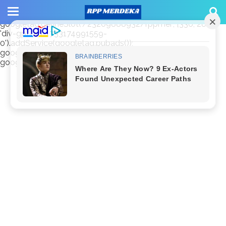
window.googletag = window.googletag || {cmd: []};
googletag.cmd.push(function() {
googletag.defineSlot('/23209888932/rppmer', [336, 280],
'div-gpt-ad-1733174991559-
0').addService(googletag.pubads());
googletag.pubads().enableSingleRequest();
googletag.enableServices(); });