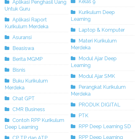
Kelas 9
Aplikasi Penghasil Uang
Untuk Guru
Kurikulum Deep
Learning
Aplikasi Raport
Kurikulum Merdeka
Laptop & Komputer
Asuransi
Materi Kurikulum
Merdeka
Beasiswa
Modul Ajar Deep
Berita MGMP
Learning
Bisnis
Modul Ajar SMK
Buku Kurikulum
Perangkat Kurikulum
Merdeka
Merdeka
Chat GPT
PRODUK DIGITAL
CMR Business
PTK
Contoh RPP Kurikulum
RPP Deep Learning SD
Deep Learning
RPP Deep Learning
CP TP dan ATP