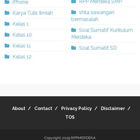
RPP Merdeka SMP
iPhone
shila sawangan
Karya Tulis Ilmiah
bermasalah
Kelas 1
Soal Sumatif Kurikulum
Kelas 10
Merdeka
Kelas 11
Soal Sumatif SD
Kelas 12
About
Contact
Privacy Policy
Disclaimer
TOS
Copyright 2019
RPPMERDEKA