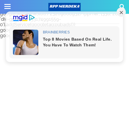
window.googletag = window.googletag || {cmd: []};
googletag.cmd.push(function() {
googletag.defineSlot('/23209888932/rppmer', [336, 280],
'div-gpt-ad-1733174991559-
0').addService(googletag.pubads());
googletag.pubads().enableSingleRequest();
googletag.enableServices(); });