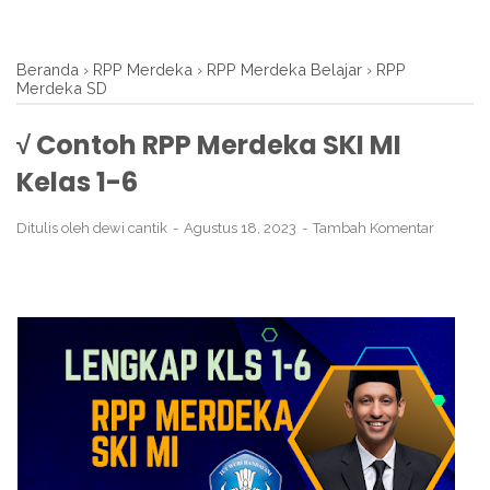
Beranda
›
RPP Merdeka
›
RPP Merdeka Belajar
›
RPP
Merdeka SD
√ Contoh RPP Merdeka SKI MI
Kelas 1-6
Ditulis oleh
dewi cantik
Agustus 18, 2023
Tambah Komentar