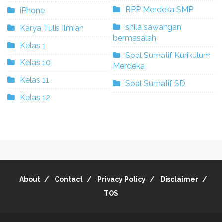
RPP Merdeka SMP
iPhone
shila sawangan
Karya Tulis Ilmiah
bermasalah
Kelas 1
Soal Sumatif Kurikulum
Kelas 10
Merdeka
Kelas 11
Soal Sumatif SD
Kelas 12
About
Contact
Privacy Policy
Disclaimer
TOS