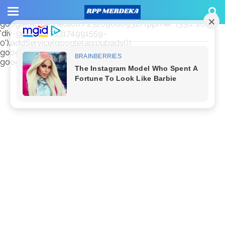
window.googletag = window.googletag || {cmd: []};
googletag.cmd.push(function() {
googletag.defineSlot('/23209888932/rppmer', [336, 280],
'div-gpt-ad-1733174991559-
0').addService(googletag.pubads());
googletag.pubads().enableSingleRequest();
googletag.enableServices(); });