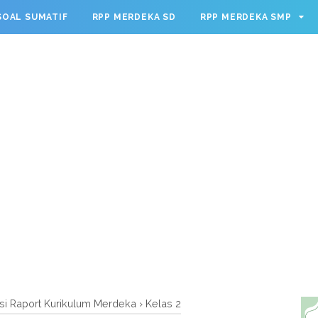
g.cmd.push(function() { googletag.defineSlot('/23209888932
SOAL SUMATIF
RPP MERDEKA SD
RPP MERDEKA SMP
leSingleRequest(); googletag.enableServices(); });
si Raport Kurikulum Merdeka
›
Kelas 2