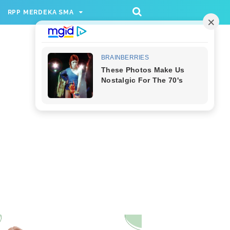
/rppmer', [336, 280], 'div-gpt-ad-1733174991559-
RPP MERDEKA SMA