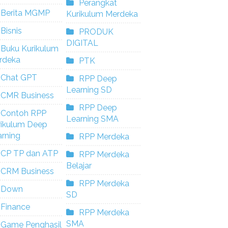
Perangkat
Berita MGMP
Kurikulum Merdeka
Bisnis
PRODUK
DIGITAL
Buku Kurikulum
rdeka
PTK
Chat GPT
RPP Deep
Learning SD
CMR Business
RPP Deep
Contoh RPP
Learning SMA
rikulum Deep
rning
RPP Merdeka
CP TP dan ATP
RPP Merdeka
Belajar
CRM Business
RPP Merdeka
Down
SD
Finance
RPP Merdeka
SMA
Game Penghasil