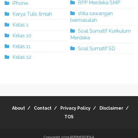
RPP Merdeka SMP
iPhone
shila sawangan
Karya Tulis Ilmiah
bermasalah
Kelas 1
Soal Sumatif Kurikulum
Kelas 10
Merdeka
Kelas 11
Soal Sumatif SD
Kelas 12
About
Contact
Privacy Policy
Disclaimer
TOS
Copyright 2019
RPPMERDEKA