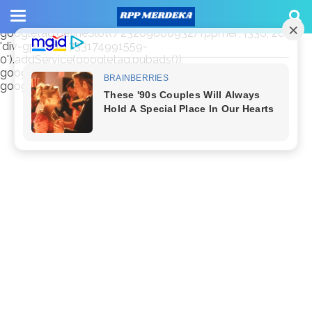
window.googletag = window.googletag || {cmd: []};
googletag.cmd.push(function() {
googletag.defineSlot('/23209888932/rppmer', [336, 280],
'div-gpt-ad-1733174991559-
0').addService(googletag.pubads());
googletag.pubads().enableSingleRequest();
googletag.enableServices(); });