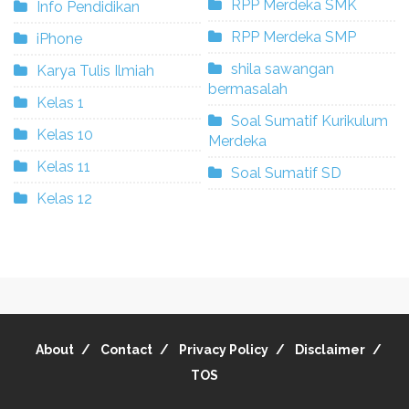
RPP Merdeka SMK
Info Pendidikan
RPP Merdeka SMP
iPhone
shila sawangan
Karya Tulis Ilmiah
bermasalah
Kelas 1
Soal Sumatif Kurikulum
Kelas 10
Merdeka
Kelas 11
Soal Sumatif SD
Kelas 12
About
Contact
Privacy Policy
Disclaimer
TOS