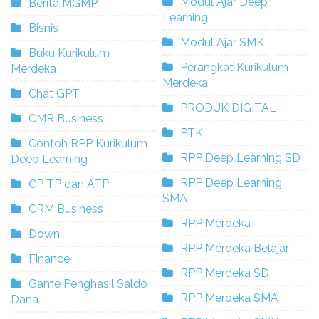
Modul Ajar Deep
Berita MGMP
Learning
Bisnis
Modul Ajar SMK
Buku Kurikulum
Perangkat Kurikulum
Merdeka
Merdeka
Chat GPT
PRODUK DIGITAL
CMR Business
PTK
Contoh RPP Kurikulum
RPP Deep Learning SD
Deep Learning
RPP Deep Learning
CP TP dan ATP
SMA
CRM Business
RPP Merdeka
Down
RPP Merdeka Belajar
Finance
RPP Merdeka SD
Game Penghasil Saldo
RPP Merdeka SMA
Dana