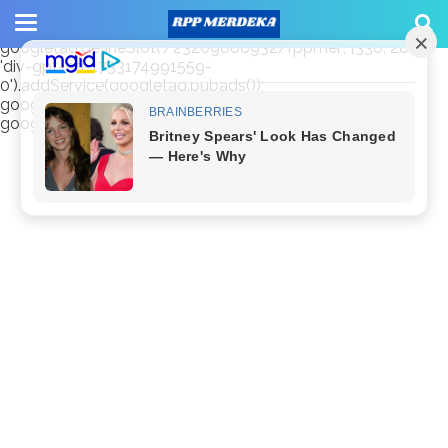
window.googletag = window.googletag || {cmd: []};
googletag.cmd.push(function() {
googletag.defineSlot('/23209888932/rppmer', [336, 280],
'div-gpt-ad-1733174991559-
0').addService(googletag.pubads());
googletag.pubads().enableSingleRequest();
googletag.enableServices(); });