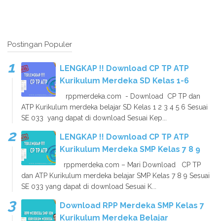
Postingan Populer
LENGKAP !! Download CP TP ATP
Kurikulum Merdeka SD Kelas 1-6
rppmerdeka.com - Download CP TP dan
ATP Kurikulum merdeka belajar SD Kelas 1 2 3 4 5 6 Sesuai
SE 033 yang dapat di download Sesuai Kep...
LENGKAP !! Download CP TP ATP
Kurikulum Merdeka SMP Kelas 7 8 9
rppmerdeka.com – Mari Download CP TP
dan ATP Kurikulum merdeka belajar SMP Kelas 7 8 9 Sesuai
SE 033 yang dapat di download Sesuai K...
Download RPP Merdeka SMP Kelas 7
Kurikulum Merdeka Belajar