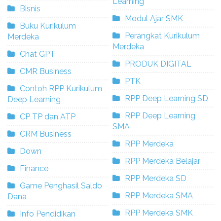
Learning
Bisnis
Modul Ajar SMK
Buku Kurikulum
Perangkat Kurikulum
Merdeka
Merdeka
Chat GPT
PRODUK DIGITAL
CMR Business
PTK
Contoh RPP Kurikulum
RPP Deep Learning SD
Deep Learning
RPP Deep Learning
CP TP dan ATP
SMA
CRM Business
RPP Merdeka
Down
RPP Merdeka Belajar
Finance
RPP Merdeka SD
Game Penghasil Saldo
RPP Merdeka SMA
Dana
RPP Merdeka SMK
Info Pendidikan