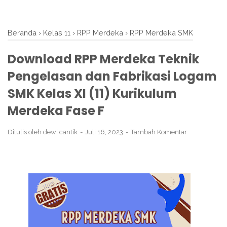
Beranda
›
Kelas 11
›
RPP Merdeka
›
RPP Merdeka SMK
Download RPP Merdeka Teknik
Pengelasan dan Fabrikasi Logam
SMK Kelas XI (11) Kurikulum
Merdeka Fase F
Ditulis oleh
dewi cantik
Juli 16, 2023
Tambah Komentar