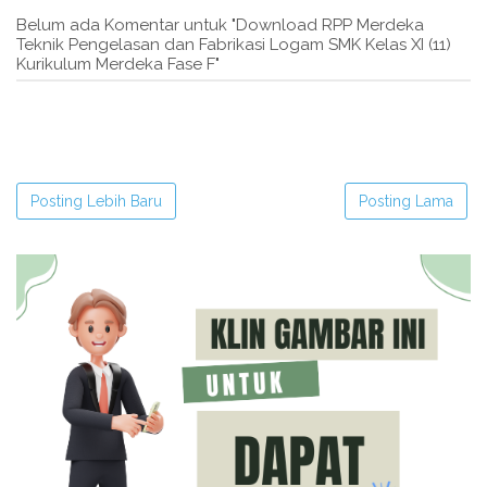
Belum ada Komentar untuk "Download RPP Merdeka
Teknik Pengelasan dan Fabrikasi Logam SMK Kelas XI (11)
Kurikulum Merdeka Fase F"
Posting Lebih Baru
Posting Lama