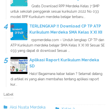
Gratis Download RPP Merdeka Kelas 7 SMP
untuk sekolah penggerak sesuai kurikulum 2022 No 033
model RPP Kurikulum merdeka belajar terbaru...
TERLENGKAP !! Download CP TP ATP
Kurikulum Merdeka SMA Kelas X XI XII
rppmerdeka.com – Unduh lengkap CP TP dan
ATP Kurikulum merdeka belajar SMA Kelas X XI XII Sesuai SE
033 yang dapat di download Sesuai ...
Aplikasi Raport Kurikulum Merdeka
SD
Halo! Bagaimana kabar kalian ? Selamat datang
di artikel ini yang akan membahas tentang aplikasi raport
kur...
Label
Aksi Nyata Merdeka
Kelas 2