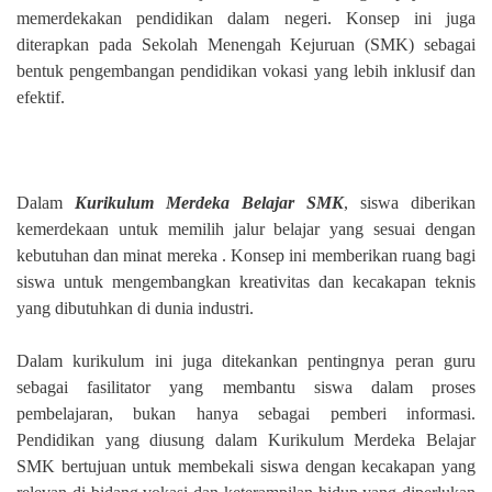
memerdekakan pendidikan dalam negeri. Konsep ini juga
diterapkan pada Sekolah Menengah Kejuruan (SMK) sebagai
bentuk pengembangan pendidikan vokasi yang lebih inklusif dan
efektif.
Dalam
Kurikulum Merdeka Belajar SMK
, siswa diberikan
kemerdekaan untuk memilih jalur belajar yang sesuai dengan
kebutuhan dan minat mereka . Konsep ini memberikan ruang bagi
siswa untuk mengembangkan kreativitas dan kecakapan teknis
yang dibutuhkan di dunia industri.
Dalam kurikulum ini juga ditekankan pentingnya peran guru
sebagai fasilitator yang membantu siswa dalam proses
pembelajaran, bukan hanya sebagai pemberi informasi.
Pendidikan yang diusung dalam Kurikulum Merdeka Belajar
SMK bertujuan untuk membekali siswa dengan kecakapan yang