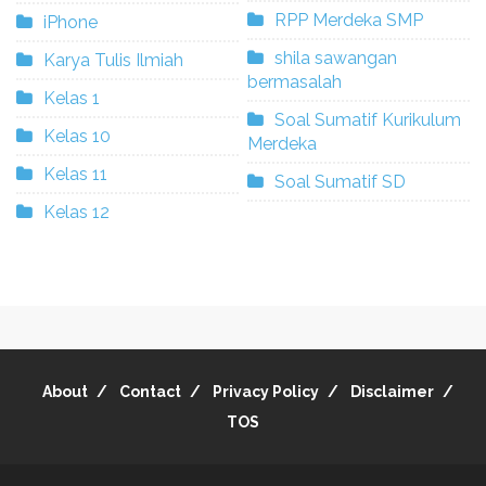
RPP Merdeka SMP
iPhone
shila sawangan
Karya Tulis Ilmiah
bermasalah
Kelas 1
Soal Sumatif Kurikulum
Kelas 10
Merdeka
Kelas 11
Soal Sumatif SD
Kelas 12
About
Contact
Privacy Policy
Disclaimer
TOS