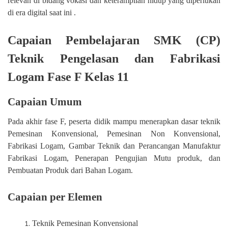
relevan di bidang vokasi dan keterampilan hidup yang diperlukan
di era digital saat ini .
Capaian Pembelajaran SMK (CP)
Teknik Pengelasan dan Fabrikasi
Logam Fase F Kelas 11
Capaian Umum
Pada akhir fase F, peserta didik mampu menerapkan dasar teknik
Pemesinan Konvensional, Pemesinan Non Konvensional,
Fabrikasi Logam, Gambar Teknik dan Perancangan Manufaktur
Fabrikasi Logam, Penerapan Pengujian Mutu produk, dan
Pembuatan Produk dari Bahan Logam.
Capaian per Elemen
Teknik Pemesinan Konvensional