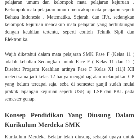
pelajaran umum dan kelompok mata pelajaran kejuruan .
Kelompok mata pelajaran umum mencakup mata pelajaran seperti
Bahasa Indonesia , Matematika, Sejarah, dan IPA, sedangkan
kelompok kejuruan mencakup mata pelajaran yang berhubungan
dengan keahlian tertentu, seperti contoh Teknik Sipil dan
Elektronika.
Wajib diketahui dalam mata pelajaran SMK Fase F (Kelas 11 )
adalah kehalian Sedangkan untuk Face F ( Kelas 11 dan 12 )
Disebut Program Keahlian artinya Fase F Kelas XI (11)I XII
meteri sama jadi kelas 12 hanya mengulnag atau melanjutkan CP
yang belum tercapai saja, seba di semester ganjil sudah mulai
praktik lapangan kejuruan seperti USP, uji LSP dan PKL pada
semester genap.
Konsep Pendidikan Yang Diusung Dalam
Kurikulum Merdeka SMK
Kurikulum Merdeka Belajar telah diusung sebagai upaya untuk