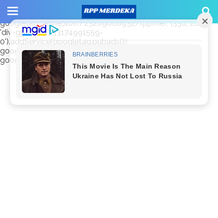
window.googletag = window.googletag || {cmd: []};
googletag.cmd.push(function() {
googletag.defineSlot('/23209888932/rppmer', [336, 280],
'div-gpt-ad-1733174991559-
0').addService(googletag.pubads());
googletag.pubads().enableSingleRequest();
googletag.enableServices(); });