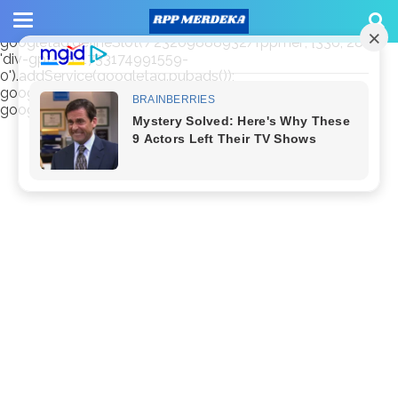
window.googletag = window.googletag || {cmd: []};
googletag.cmd.push(function() {
googletag.defineSlot('/23209888932/rppmer', [336, 280],
'div-gpt-ad-1733174991559-
0').addService(googletag.pubads());
googletag.pubads().enableSingleRequest();
googletag.enableServices(); });