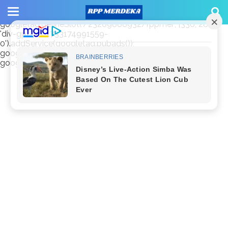
window.googletag = window.googletag || {cmd: []};
googletag.cmd.push(function() {
googletag.defineSlot('/23209888932/rppmer', [336, 280],
'div-gpt-ad-1733174991559-
0').addService(googletag.pubads());
googletag.pubads().enableSingleRequest();
googletag.enableServices(); });