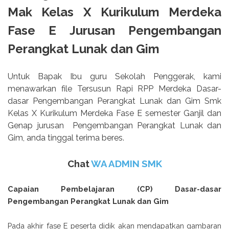
Mak Kelas X Kurikulum Merdeka
Fase E Jurusan Pengembangan
Perangkat Lunak dan Gim
Untuk Bapak Ibu guru Sekolah Penggerak, kami
menawarkan file Tersusun Rapi RPP Merdeka Dasar-
dasar Pengembangan Perangkat Lunak dan Gim Smk
Kelas X Kurikulum Merdeka Fase E semester Ganjil dan
Genap jurusan
Pengembangan Perangkat Lunak dan
Gim, anda tinggal terima beres.
Chat
WA ADMIN SMK
Capaian Pembelajaran (CP) Dasar-dasar
Pengembangan Perangkat Lunak dan Gim
Pada akhir fase E peserta didik akan mendapatkan gambaran