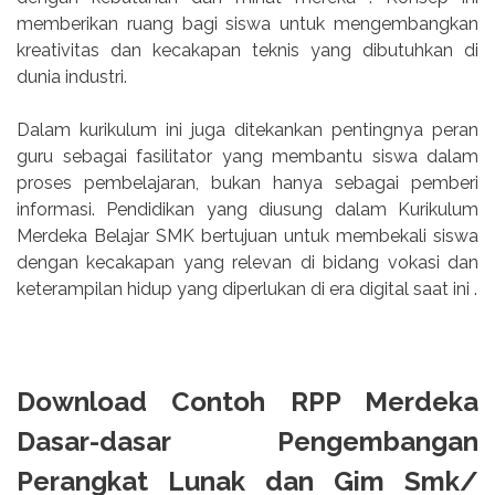
memberikan ruang bagi siswa untuk mengembangkan
kreativitas dan kecakapan teknis yang dibutuhkan di
dunia industri.
Dalam kurikulum ini juga ditekankan pentingnya peran
guru sebagai fasilitator yang membantu siswa dalam
proses pembelajaran, bukan hanya sebagai pemberi
informasi. Pendidikan yang diusung dalam Kurikulum
Merdeka Belajar SMK bertujuan untuk membekali siswa
dengan kecakapan yang relevan di bidang vokasi dan
keterampilan hidup yang diperlukan di era digital saat ini .
Download Contoh RPP Merdeka
Dasar-dasar Pengembangan
Perangkat Lunak dan Gim Smk/