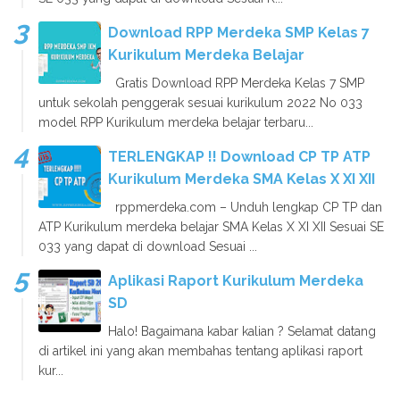
Download RPP Merdeka SMP Kelas 7
Kurikulum Merdeka Belajar
Gratis Download RPP Merdeka Kelas 7 SMP
untuk sekolah penggerak sesuai kurikulum 2022 No 033
model RPP Kurikulum merdeka belajar terbaru...
TERLENGKAP !! Download CP TP ATP
Kurikulum Merdeka SMA Kelas X XI XII
rppmerdeka.com – Unduh lengkap CP TP dan
ATP Kurikulum merdeka belajar SMA Kelas X XI XII Sesuai SE
033 yang dapat di download Sesuai ...
Aplikasi Raport Kurikulum Merdeka
SD
Halo! Bagaimana kabar kalian ? Selamat datang
di artikel ini yang akan membahas tentang aplikasi raport
kur...