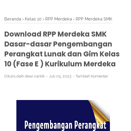
Beranda
›
Kelas 10
›
RPP Merdeka
›
RPP Merdeka SMK
Download RPP Merdeka SMK
Dasar-dasar Pengembangan
Perangkat Lunak dan Gim Kelas
10 (Fase E ) Kurikulum Merdeka
Ditulis oleh
dewi cantik
Juli 05, 2023
Tambah Komentar