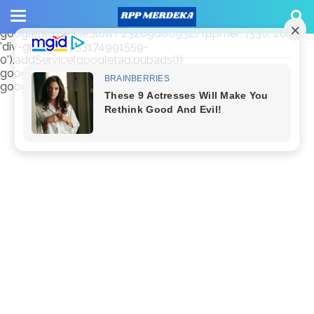
window.googletag = window.googletag || {cmd: []};
googletag.cmd.push(function() {
googletag.defineSlot('/23209888932/rppmer', [336, 280],
'div-gpt-ad-1733174991559-
0').addService(googletag.pubads());
googletag.pubads().enableSingleRequest();
googletag.enableServices(); });