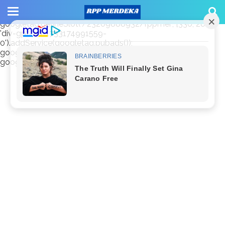
window.googletag = window.googletag || {cmd: []};
googletag.cmd.push(function() {
googletag.defineSlot('/23209888932/rppmer', [336, 280],
'div-gpt-ad-1733174991559-
0').addService(googletag.pubads());
googletag.pubads().enableSingleRequest();
googletag.enableServices(); });