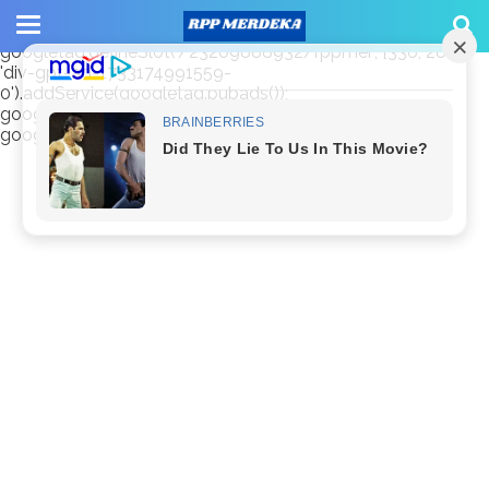
window.googletag = window.googletag || {cmd: []};
googletag.cmd.push(function() {
googletag.defineSlot('/23209888932/rppmer', [336, 280],
'div-gpt-ad-1733174991559-
0').addService(googletag.pubads());
googletag.pubads().enableSingleRequest();
googletag.enableServices(); });