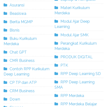
Asuransi
Materi Kurikulum
Merdeka
Beasiswa
Modul Ajar Deep
Berita MGMP
Learning
Bisnis
Modul Ajar SMK
Buku Kurikulum
Perangkat Kurikulum
Merdeka
Merdeka
Chat GPT
PRODUK DIGITAL
CMR Business
PTK
Contoh RPP Kurikulum
RPP Deep Learning SD
Deep Learning
RPP Deep Learning
CP TP dan ATP
SMA
CRM Business
RPP Merdeka
Down
RPP Merdeka Belajar