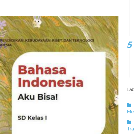
Lab
Mer
Tra