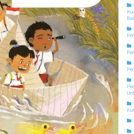
Ku
Bel
Pe
Pen
Pe
Pe
Un
Ku