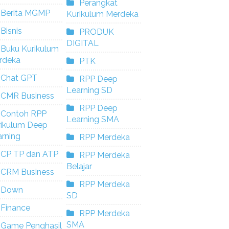
Perangkat
Berita MGMP
Kurikulum Merdeka
Bisnis
PRODUK
DIGITAL
Buku Kurikulum
rdeka
PTK
Chat GPT
RPP Deep
Learning SD
CMR Business
RPP Deep
Contoh RPP
Learning SMA
rikulum Deep
rning
RPP Merdeka
CP TP dan ATP
RPP Merdeka
Belajar
CRM Business
RPP Merdeka
Down
SD
Finance
RPP Merdeka
SMA
Game Penghasil