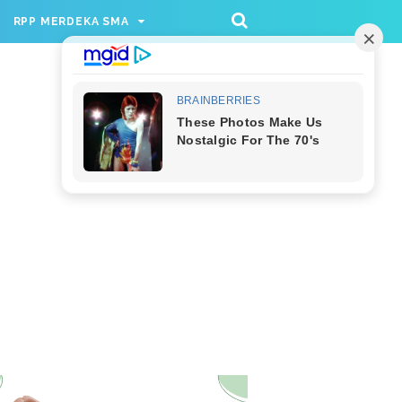
/rppmer', [336, 280], 'div-gpt-ad-1733174991559-
RPP MERDEKA SMA