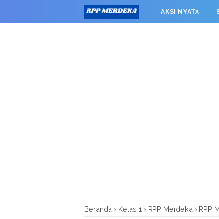
window.googletag = window.googletag || {cmd: []}; googleta
AKSI NYATA
0').addService(googletag.pubads()); googletag.pubads().enab
RPP MERDEKA SMK
Beranda
›
Kelas 1
›
RPP Merdeka
›
RPP M