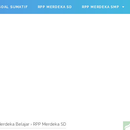
g.cmd.push(function() { googletag.defineSlot('/23209888932
SOAL SUMATIF
RPP MERDEKA SD
RPP MERDEKA SMP
leSingleRequest(); googletag.enableServices(); });
erdeka Belajar
›
RPP Merdeka SD