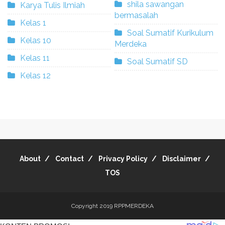
shila sawangan
Karya Tulis Ilmiah
bermasalah
Kelas 1
Soal Sumatif Kurikulum
Kelas 10
Merdeka
Kelas 11
Soal Sumatif SD
Kelas 12
About
Contact
Privacy Policy
Disclaimer
TOS
Copyright 2019
RPPMERDEKA