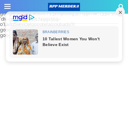
window.googletag = window.googletag || {cmd: []};
googletag.cmd.push(function() {
googletag.defineSlot('/23209888932/rppmer', [336, 280],
'div-gpt-ad-1733174991559-
0').addService(googletag.pubads());
googletag.pubads().enableSingleRequest();
googletag.enableServices(); });